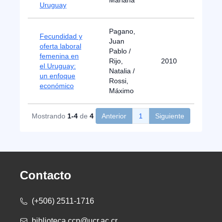
Mariana
Uruguay
Pagano,
Fecundidad y
Juan
oferta laboral
Pablo /
femenina en
Rijo,
2010
el Uruguay:
Natalia /
un enfoque
Rossi,
económico
Máximo
Mostrando
1-4
de
4
Anterior
1
Siguiente
Contacto
(+506) 2511-1716
biblioteca.ccp@ucr.ac.cr