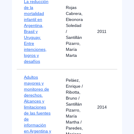
La reducción
de la
Rojas
mortalidad
Cabrera,
infantil en
Eleonora
Argentina,
Soledad
Brasil y
/
2011
Uruguay.
Santillán
Entre
Pizarro,
intenciones,
María
logros y
Marta
desafíos
Adultos
Peláez,
mayores y
Enrique /
monitoreo de
Ribotta,
derechos.
Bruno /
Alcances y
Santillán
limitaciones
2014
Pizarro,
de las fuentes
María
de
Martha /
información
Paredes,
en Argentina y