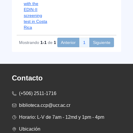
with the
EDIN-II
screening
test in Costa
Rica
Mostrando
1-1
de
1
Anterior
1
Siguiente
Contacto
(+506) 2511-1716
biblioteca.ccp@ucr.ac.cr
Horario: L-V de 7am - 12md y 1pm - 4pm
Ubicación