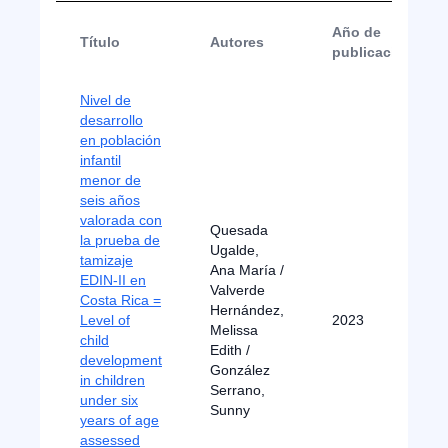
Año de
Título
Autores
publicación
Nivel de
desarrollo
en población
infantil
menor de
seis años
valorada con
Quesada
la prueba de
Ugalde,
tamizaje
Ana María /
EDIN-II en
Valverde
Costa Rica =
Hernández,
Level of
2023
Melissa
child
Edith /
development
González
in children
Serrano,
under six
Sunny
years of age
assessed