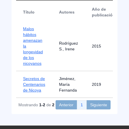
Año de
Título
Autores
publicación
Malos
hábitos
amenazan
Rodríguez
la
2015
S., Irene
longevidad
de los
nicoyanos
Secretos de
Jiménez,
Centenarios
María
2019
de Nicoya
Fernanda
Mostrando
1-2
de
2
Anterior
1
Siguiente