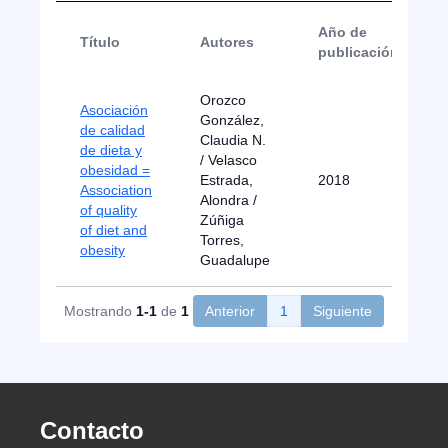
Año de
Título
Autores
publicación
Orozco
Asociación
González,
de calidad
Claudia N.
de dieta y
/ Velasco
obesidad =
Estrada,
2018
Association
Alondra /
of quality
Zúñiga
of diet and
Torres,
obesity
Guadalupe
Mostrando
1-1
de
1
Anterior
1
Siguiente
Contacto