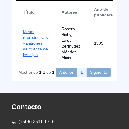
Año de
Título
Autores
publicación
Rosero
Metas
Bixby,
reproductivas
Luis /
y patrones
1995
Bermúdez
de crianza de
Méndez,
los hijos
Alicia
Mostrando
1-1
de
1
Anterior
1
Siguiente
Contacto
(+506) 2511-1716