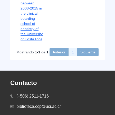
between
2008-2015 in
the clinical
boarding
school of
dentistry of
the University
of Costa Rica
Mostrando
1-1
de
1
Anterior
1
Siguiente
Contacto
(+506) 2511-1716
biblioteca.ccp@ucr.ac.cr