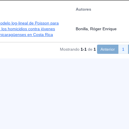
Autores
delo log-lineal de Poisson para
e los homicidios contra jóvenes
Bonilla, Róger Enrique
 nicaragüenses en Costa Rica
Mostrando
1-1
de
1
Anterior
1