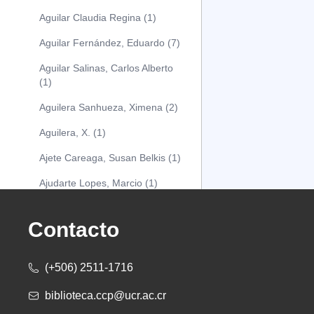
Aguilar Claudia Regina (1)
Aguilar Fernández, Eduardo (7)
Aguilar Salinas, Carlos Alberto
(1)
Aguilera Sanhueza, Ximena (2)
Aguilera, X. (1)
Ajete Careaga, Susan Belkis (1)
Ajudarte Lopes, Marcio (1)
Alarcón Osuna, Moisés Alejandro
(1)
Contacto
Alarcón Sánchez, Alberto (1)
(+506) 2511-1716
Albareda Tiana (1)
biblioteca.ccp@ucr.ac.cr
Alcócer Alfaro, Diana (1)