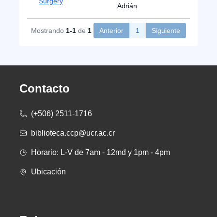
Surgery
Adrián
Mostrando
1-1
de
1
Anterior
1
Siguiente
Contacto
(+506) 2511-1716
biblioteca.ccp@ucr.ac.cr
Horario: L-V de 7am - 12md y 1pm - 4pm
Ubicación