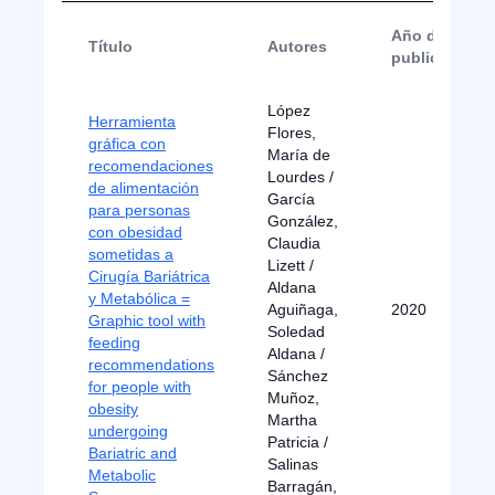
Año de
Título
Autores
publicación
López
Herramienta
Flores,
gráfica con
María de
recomendaciones
Lourdes /
de alimentación
García
para personas
González,
con obesidad
Claudia
sometidas a
Lizett /
Cirugía Bariátrica
Aldana
y Metabólica =
Aguiñaga,
2020
Graphic tool with
Soledad
feeding
Aldana /
recommendations
Sánchez
for people with
Muñoz,
obesity
Martha
undergoing
Patricia /
Bariatric and
Salinas
Metabolic
Barragán,