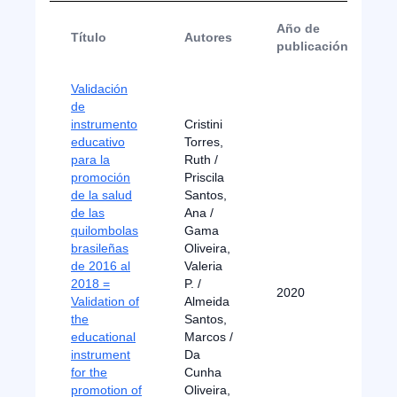
Año de
Título
Autores
publicación
Validación
de
instrumento
Cristini
educativo
Torres,
para la
Ruth /
promoción
Priscila
de la salud
Santos,
de las
Ana /
quilombolas
Gama
brasileñas
Oliveira,
de 2016 al
Valeria
2018 =
P. /
2020
A
Validation of
Almeida
the
Santos,
educational
Marcos /
instrument
Da
for the
Cunha
promotion of
Oliveira,