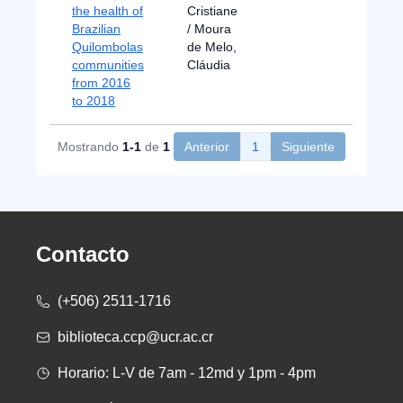
the health of
Cristiane
Brazilian
/ Moura
Quilombolas
de Melo,
communities
Cláudia
from 2016
to 2018
Mostrando
1-1
de
1
Anterior
1
Siguiente
Contacto
(+506) 2511-1716
biblioteca.ccp@ucr.ac.cr
Horario: L-V de 7am - 12md y 1pm - 4pm