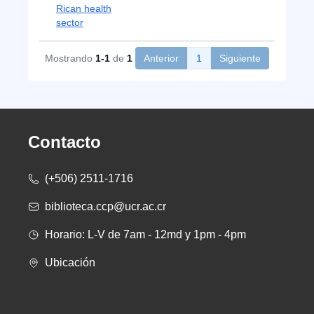
Rican health
sector
Mostrando
1-1
de
1
Anterior
1
Siguiente
Contacto
(+506) 2511-1716
biblioteca.ccp@ucr.ac.cr
Horario: L-V de 7am - 12md y 1pm - 4pm
Ubicación