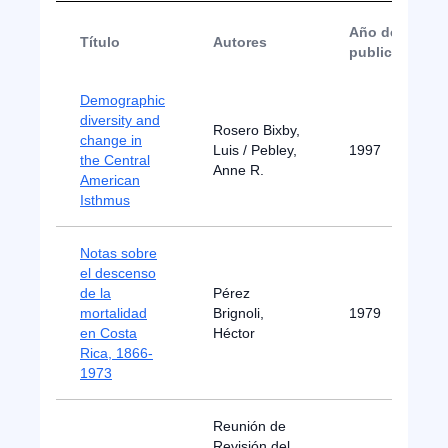
Año de
Título
Autores
publicación
Demographic
diversity and
Rosero Bixby,
change in
Luis / Pebley,
1997
the Central
Anne R.
American
Isthmus
Notas sobre
el descenso
de la
Pérez
mortalidad
Brignoli,
1979
en Costa
Héctor
Rica, 1866-
1973
Reunión de
Revisión del