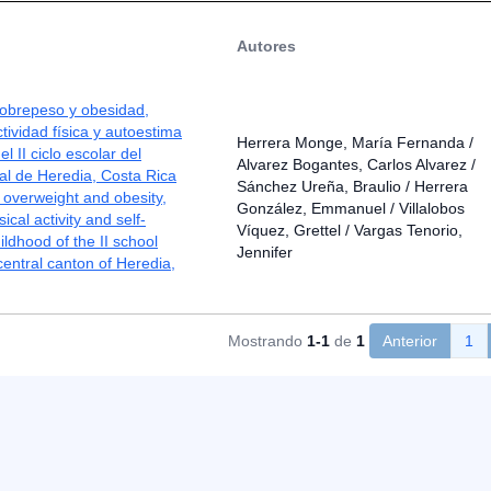
Autores
sobrepeso y obesidad,
tividad física y autoestima
Herrera Monge, María Fernanda /
el II ciclo escolar del
Alvarez Bogantes, Carlos Alvarez /
al de Heredia, Costa Rica
Sánchez Ureña, Braulio / Herrera
f overweight and obesity,
González, Emmanuel / Villalobos
sical activity and self-
Víquez, Grettel / Vargas Tenorio,
ildhood of the II school
Jennifer
central canton of Heredia,
Mostrando
1-1
de
1
Anterior
1