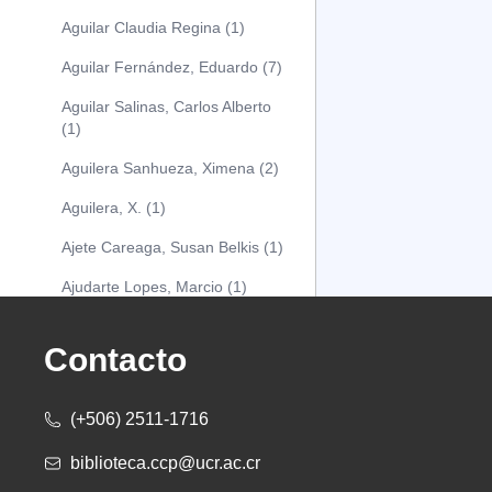
Aguilar Claudia Regina (1)
Aguilar Fernández, Eduardo (7)
Aguilar Salinas, Carlos Alberto
(1)
Aguilera Sanhueza, Ximena (2)
Aguilera, X. (1)
Ajete Careaga, Susan Belkis (1)
Ajudarte Lopes, Marcio (1)
Alarcón Osuna, Moisés Alejandro
(1)
Contacto
Alarcón Sánchez, Alberto (1)
(+506) 2511-1716
Albareda Tiana (1)
biblioteca.ccp@ucr.ac.cr
Alcócer Alfaro, Diana (1)