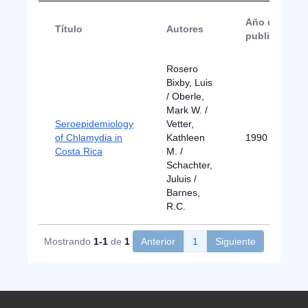
Año de
Título
Autores
publicación
Rosero
Bixby, Luis
/ Oberle,
Mark W. /
Seroepidemiology
Vetter,
of Chlamydia in
Kathleen
1990
Costa Rica
M. /
Schachter,
Juluis /
Barnes,
R.C.
Mostrando
1-1
de
1
Anterior
1
Siguiente