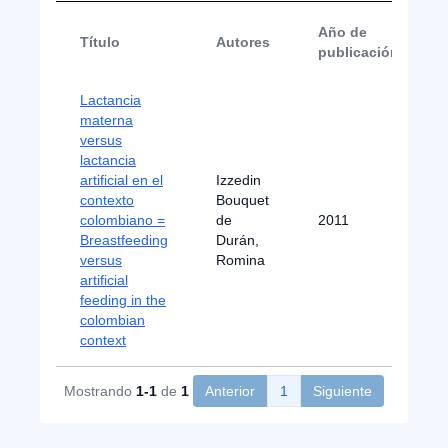
Año de
Título
Autores
publicación
Lactancia
materna
versus
lactancia
artificial en el
Izzedin
contexto
Bouquet
colombiano =
de
2011
Breastfeeding
Durán,
versus
Romina
artificial
feeding in the
colombian
context
Mostrando
1-1
de
1
Anterior
1
Siguiente