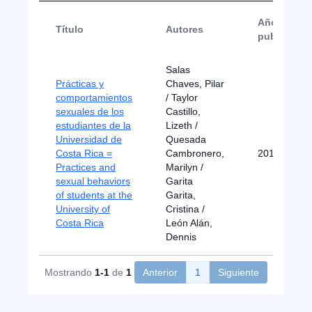
Año de
Título
Autores
publicació
Salas
Prácticas y
Chaves, Pilar
comportamientos
/ Taylor
sexuales de los
Castillo,
estudiantes de la
Lizeth /
Universidad de
Quesada
Costa Rica =
Cambronero,
2011
Practices and
Marilyn /
sexual behaviors
Garita
of students at the
Garita,
University of
Cristina /
Costa Rica
León Alán,
Dennis
Mostrando
1-1
de
1
Anterior
1
Siguiente