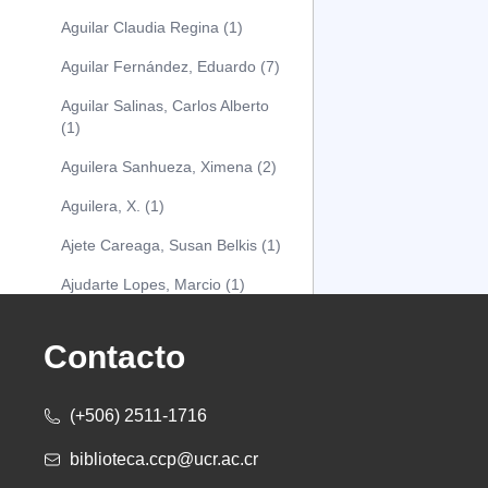
Aguilar Claudia Regina (1)
Aguilar Fernández, Eduardo (7)
Aguilar Salinas, Carlos Alberto
(1)
Aguilera Sanhueza, Ximena (2)
Aguilera, X. (1)
Ajete Careaga, Susan Belkis (1)
Ajudarte Lopes, Marcio (1)
Alarcón Osuna, Moisés Alejandro
(1)
Contacto
Alarcón Sánchez, Alberto (1)
(+506) 2511-1716
Albareda Tiana (1)
biblioteca.ccp@ucr.ac.cr
Alcócer Alfaro, Diana (1)