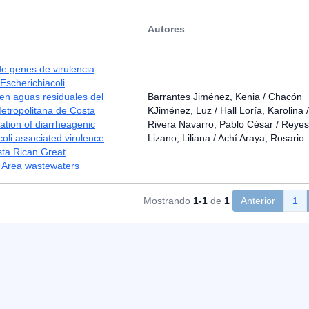
Autores
de genes de virulencia
Escherichiacoli
en aguas residuales del
Barrantes Jiménez, Kenia / Chacón
etropolitana de Costa
KJiménez, Luz / Hall Loría, Karolina /
lation of diarrheagenic
Rivera Navarro, Pablo César / Reyes
coli associated virulence
Lizano, Liliana / Achí Araya, Rosario
sta Rican Great
n Area wastewaters
Mostrando
1-1
de
1
Anterior
1