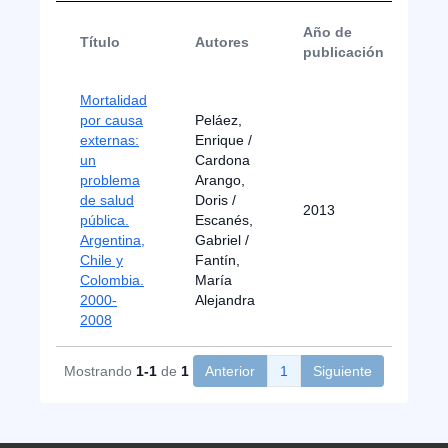
Año de
Título
Autores
Ti
publicación
Mortalidad
por causa
Peláez,
externas:
Enrique /
un
Cardona
problema
Arango,
de salud
Doris /
2013
Ar
pública.
Escanés,
Argentina,
Gabriel /
Chile y
Fantín,
Colombia.
María
2000-
Alejandra
2008
Mostrando
1-1
de
1
Anterior
1
Siguiente