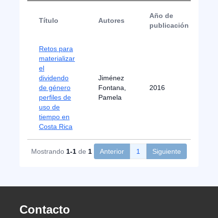
Año de
Título
Autores
T
publicación
Retos para
materializar
el
dividendo
Jiménez
de género
Fontana,
2016
Ar
perfiles de
Pamela
uso de
tiempo en
Costa Rica
Mostrando
1-1
de
1
Anterior
1
Siguiente
Contacto