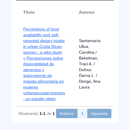
Año de
Título
Autores
publica
Perceptions of food
availability and self-
reported dietary intake
Santamaría
in urban Costa Rican
Ulloa,
women : a pilot study
Carolina /
= Percepciones sobre
Bekelman,
disponibilidad de
Traci A. /
2016
alimentos y
Dufour,
autorreporte de
Darna L. /
ingesta alimentaria en
Dengo, Ana
mujeres
Laura
urbanascostarricenses
: un estudio piloto
Mostrando
1-1
de
1
Anterior
1
Siguiente