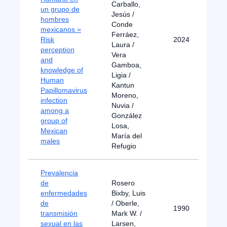
Carballo,
un grupo de
Jesús /
hombres
Conde
mexicanos =
Ferráez,
Risk
2024
Laura /
perception
Vera
and
Gamboa,
knowledge of
Ligia /
Human
Kantun
Papillomavirus
Moreno,
infection
Nuvia /
among a
González
group of
Losa,
Mexican
María del
males
Refugio
Prevalencia
de
Rosero
enfermedades
Bixby, Luis
de
/ Oberle,
1990
transmisión
Mark W. /
sexual en las
Larsen,