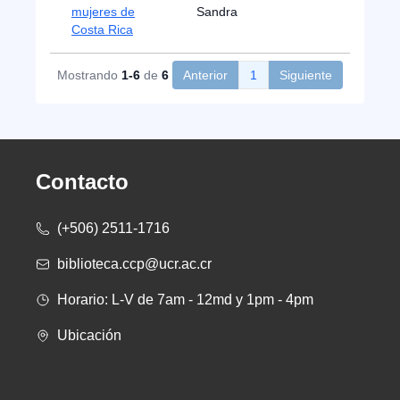
mujeres de
Sandra
Costa Rica
Mostrando
1-6
de
6
Anterior
1
Siguiente
Contacto
(+506) 2511-1716
biblioteca.ccp@ucr.ac.cr
Horario: L-V de 7am - 12md y 1pm - 4pm
Ubicación