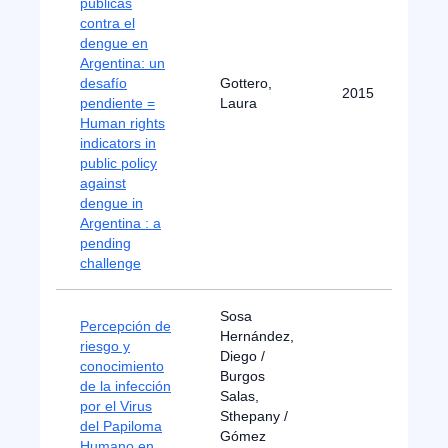
públicas
contra el
dengue en
Argentina: un
desafío
Gottero,
2015
pendiente =
Laura
Human rights
indicators in
public policy
against
dengue in
Argentina : a
pending
challenge
Sosa
Percepción de
Hernández,
riesgo y
Diego /
conocimiento
Burgos
de la infección
Salas,
por el Virus
Sthepany /
del Papiloma
Gómez
Humano en