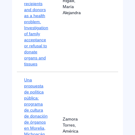
Rigalli,
recipients
María
and donors
Alejandra
as a health
problem.
Investigation
of family
acceptance
or refusal to
donate
organs and
tissues
Una
propuesta
de política
pública:
programa
de cultura
de donación
Zamora
de órganos
Torres,
en Morelia,
América
Michoacán,