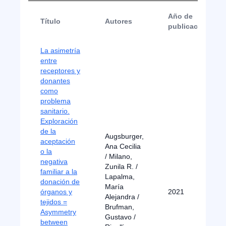
Año de
Título
Autores
publicación
La asimetría
entre
receptores y
donantes
como
problema
sanitario.
Exploración
de la
Augsburger,
aceptación
Ana Cecilia
o la
/ Milano,
negativa
Zunila R. /
familiar a la
Lapalma,
donación de
María
órganos y
2021
Alejandra /
tejidos =
Brufman,
Asymmetry
Gustavo /
between