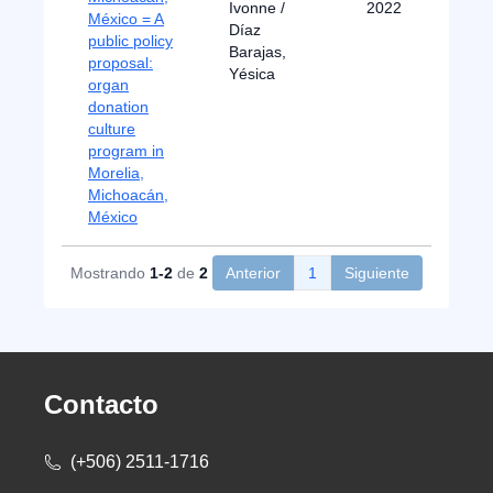
Ivonne /
2022
México = A
Díaz
public policy
Barajas,
proposal:
Yésica
organ
donation
culture
program in
Morelia,
Michoacán,
México
Mostrando
1-2
de
2
Anterior
1
Siguiente
Contacto
(+506) 2511-1716