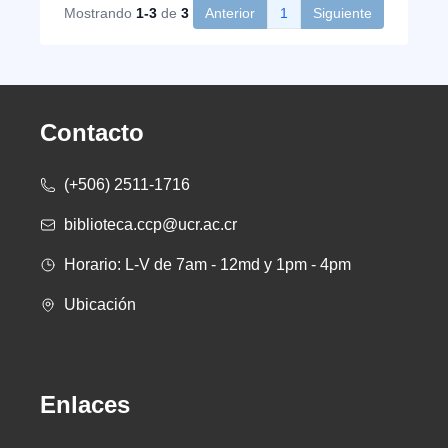
Mostrando
1-3
de
3
Anterior
1
Siguiente
Contacto
(+506) 2511-1716
biblioteca.ccp@ucr.ac.cr
Horario: L-V de 7am - 12md y 1pm - 4pm
Ubicación
Enlaces