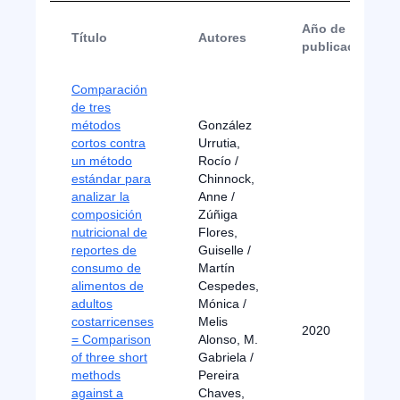
Año de
Título
Autores
publicación
Comparación
de tres
métodos
González
cortos contra
Urrutia,
un método
Rocío /
estándar para
Chinnock,
analizar la
Anne /
composición
Zúñiga
nutricional de
Flores,
reportes de
Guiselle /
consumo de
Martín
alimentos de
Cespedes,
adultos
Mónica /
costarricenses
Melis
2020
= Comparison
Alonso, M.
of three short
Gabriela /
methods
Pereira
against a
Chaves,