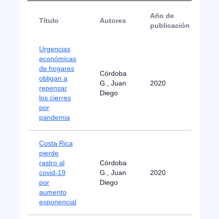
Año de
Título
Autores
T
publicación
Urgencias
económicas
de hogares
Córdoba
N
obligan a
G., Juan
2020
d
repensar
Diego
P
los cierres
por
pandemia
Costa Rica
pierde
rastro al
Córdoba
N
covid-19
G., Juan
2020
d
por
Diego
P
aumento
exponencial