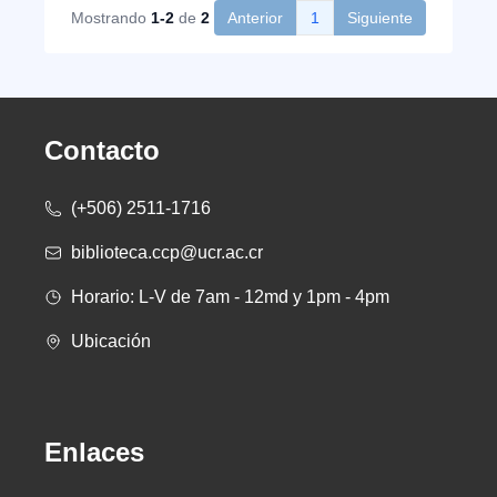
Mostrando
1-2
de
2
Anterior
1
Siguiente
Contacto
(+506) 2511-1716
biblioteca.ccp@ucr.ac.cr
Horario: L-V de 7am - 12md y 1pm - 4pm
Ubicación
Enlaces