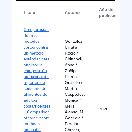
Año de
Título
Autores
publicación
Comparación
de tres
métodos
González
cortos contra
Urrutia,
un método
Rocío /
estándar para
Chinnock,
analizar la
Anne /
composición
Zúñiga
nutricional de
Flores,
reportes de
Guiselle /
consumo de
Martín
alimentos de
Cespedes,
adultos
Mónica /
costarricenses
Melis
2020
= Comparison
Alonso, M.
of three short
Gabriela /
methods
Pereira
against a
Chaves,