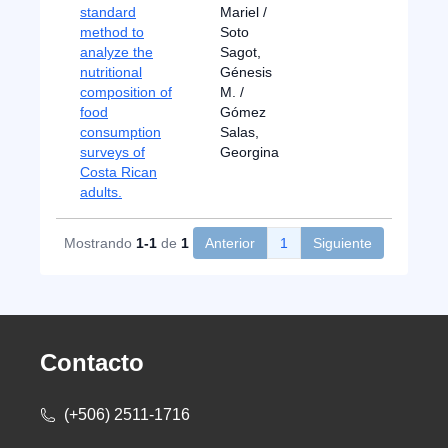
standard
Mariel /
method to
Soto
analyze the
Sagot,
nutritional
Génesis
composition of
M. /
food
Gómez
consumption
Salas,
surveys of
Georgina
Costa Rican
adults.
Mostrando
1-1
de
1
Anterior
1
Siguiente
Contacto
(+506) 2511-1716