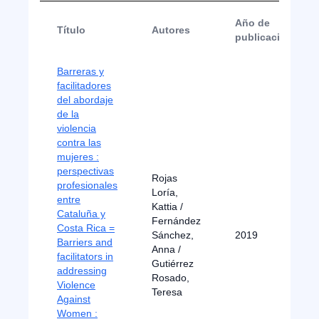
Año de
Título
Autores
publicación
Barreras y
facilitadores
del abordaje
de la
violencia
contra las
mujeres :
perspectivas
Rojas
profesionales
Loría,
entre
Kattia /
Cataluña y
Fernández
Costa Rica =
Sánchez,
2019
Barriers and
Anna /
facilitators in
Gutiérrez
addressing
Rosado,
Violence
Teresa
Against
Women :