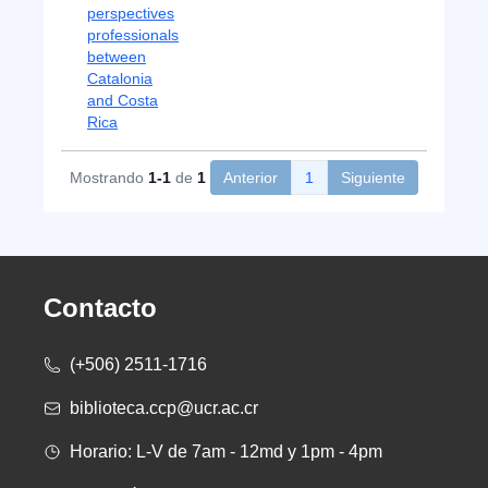
perspectives
professionals
between
Catalonia
and Costa
Rica
Mostrando
1-1
de
1
Anterior
1
Siguiente
Contacto
(+506) 2511-1716
biblioteca.ccp@ucr.ac.cr
Horario: L-V de 7am - 12md y 1pm - 4pm