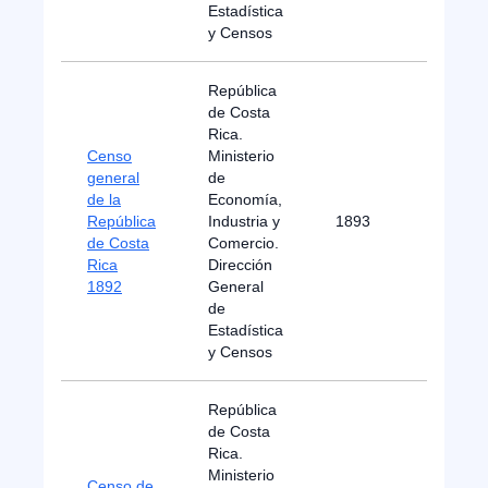
Estadística
y Censos
República
de Costa
Rica.
Censo
Ministerio
general
de
de la
Economía,
República
Industria y
1893
B
de Costa
Comercio.
Rica
Dirección
1892
General
de
Estadística
y Censos
República
de Costa
Rica.
Ministerio
Censo de