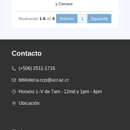
y Censos
Mostrando
1-6
de
6
Anterior
1
Siguiente
Contacto
(+506) 2511-1716
biblioteca.ccp@ucr.ac.cr
Horario: L-V de 7am - 12md y 1pm - 4pm
Ubicación