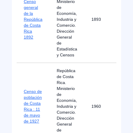
Censo
Ministerio
general
de
de la
Economía,
República
Industria y
1893
B
de Costa
Comercio.
Rica
Dirección
1892
General
de
Estadística
y Censos
República
de Costa
Rica.
Ministerio
Censo de
de
población
Economía,
de Costa
Industria y
1960
B
Rica : 11
Comercio.
de mayo
Dirección
de 1927
General
de