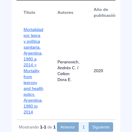
Año de
Título
Autores
publicación
Mortalidad
por lepra
y política
sanitaria.
Argentina,
1980 a
Peranovich,
2014 =
Andrés C. /
Mortality
2020
Celton
from
Dora E.
leprosy
and health
policy.
Argentina,
1980 to
2014
Mostrando
1-1
de
1
Anterior
1
Siguiente