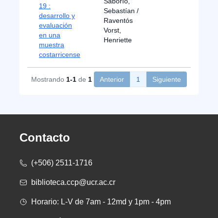
Saborío,
19 :
Sebastían /
desarrollo y
Raventós
evaluación
Vorst,
en una
Henriette
muestra
costarricense
Mostrando
1-1
de
1
Anterior
1
Siguiente
Contacto
(+506) 2511-1716
biblioteca.ccp@ucr.ac.cr
Horario: L-V de 7am - 12md y 1pm - 4pm