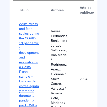
Año de
Título
Autores
publicación
Acute stress
and fear
Reyes
scales during
Fernández,
the COVID-
Benjamín /
19 pandemic
Jurado
:
Solórzano,
development
Ana María
and
/
evaluation in
Rodríguez
a Costa
Arauz,
Rican
Gloriana /
sample =
Smith
2024
Escalas de
Castro,
estrés agudo
Vanessa /
y temores
Rosabal
durante la
Coto,
pandemia
Mariano /
por COVID-