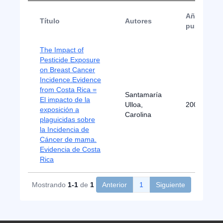
Año de
Título
Autores
publicació
The Impact of
Pesticide Exposure
on Breast Cancer
Incidence.Evidence
from Costa Rica =
Santamaría
El impacto de la
Ulloa,
2009
exposición a
Carolina
plaguicidas sobre
la Incidencia de
Cáncer de mama.
Evidencia de Costa
Rica
Mostrando
1-1
de
1
Anterior
1
Siguiente