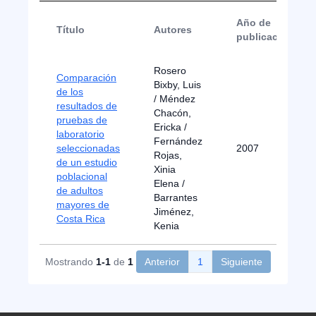
Año de
Título
Autores
publicación
Rosero
Comparación
Bixby, Luis
de los
/ Méndez
resultados de
Chacón,
pruebas de
Ericka /
laboratorio
Fernández
seleccionadas
2007
Rojas,
de un estudio
Xinia
poblacional
Elena /
de adultos
Barrantes
mayores de
Jiménez,
Costa Rica
Kenia
Mostrando
1-1
de
1
Anterior
1
Siguiente