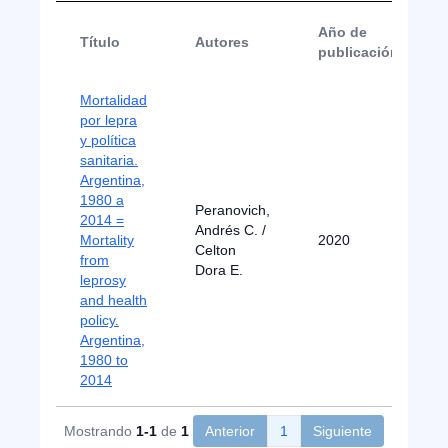
Año de
Título
Autores
publicación
Mortalidad
por lepra
y política
sanitaria.
Argentina,
1980 a
Peranovich,
2014 =
Andrés C. /
Mortality
2020
Celton
from
Dora E.
leprosy
and health
policy.
Argentina,
1980 to
2014
Mostrando
1-1
de
1
Anterior
1
Siguiente