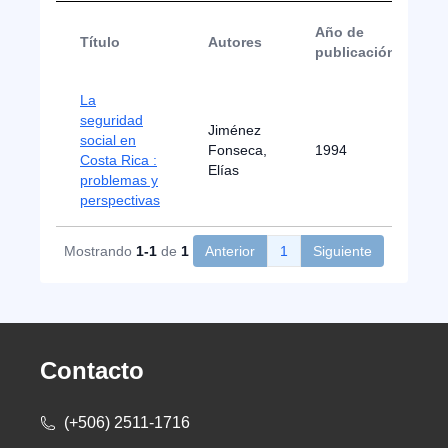
Año de
Título
Autores
publicación
La
seguridad
Jiménez
social en
Fonseca,
1994
Costa Rica :
Elías
problemas y
perspectivas
Mostrando
1-1
de
1
Anterior
1
Siguiente
Contacto
(+506) 2511-1716