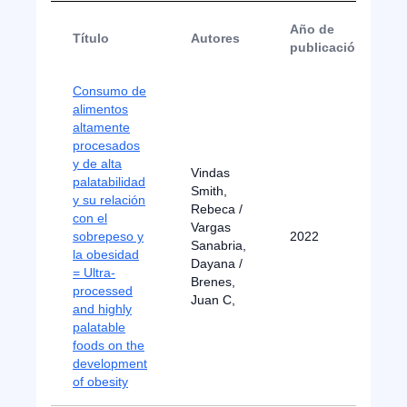
Año de
Título
Autores
publicación
Consumo de
alimentos
altamente
procesados
y de alta
Vindas
palatabilidad
Smith,
y su relación
Rebeca /
con el
Vargas
sobrepeso y
2022
Sanabria,
la obesidad
Dayana /
= Ultra-
Brenes,
processed
Juan C,
and highly
palatable
foods on the
development
of obesity