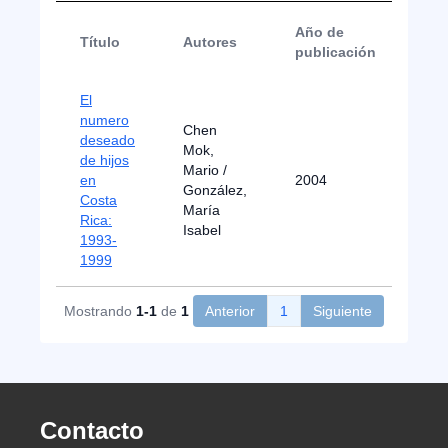
Año de
Título
Autores
Tip
publicación
El
numero
Chen
deseado
Mok,
de hijos
Mario /
en
2004
Arti
González,
Costa
María
Rica:
Isabel
1993-
1999
Mostrando
1-1
de
1
Anterior
1
Siguiente
Contacto