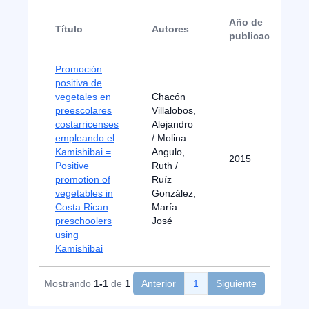
Año de
Título
Autores
publicación
Promoción
positiva de
vegetales en
Chacón
preescolares
Villalobos,
costarricenses
Alejandro
empleando el
/ Molina
Kamishibai =
Angulo,
2015
Positive
Ruth /
promotion of
Ruíz
vegetables in
González,
Costa Rican
María
preschoolers
José
using
Kamishibai
Mostrando
1-1
de
1
Anterior
1
Siguiente