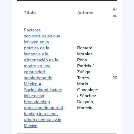
Año de
Título
Autores
publicaci
Factores
socioculturales que
influyen en la
práctica de la
Romero
lactancia y la
Morales,
alimentación de la
Perla
madre en una
Patricia /
comunidad
Zúñiga
semiurbana de
Torres,
2023
México =
María
Sociocultural factors
Guadalupe
influencing
/ Sánchez
breastfeeding
Delgado,
practiceandmaternal
Marcela
feeding in a semi-
urban community in
Mexico