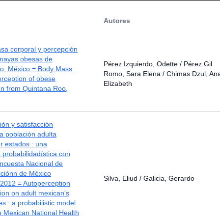
Autores
sa corporal y percepción
mayas obesas de
Pérez Izquierdo, Odette / Pérez Gil
o, México = Body Mass
Romo, Sara Elena / Chimas Dzul, An
rception of obese
Elizabeth
 from Quintana Roo,
ón y satisfacción
la población adulta
r estados : una
probabilidadística con
Encuesta Nacional de
iciónn de México
Silva, Eliud / Galicia, Gerardo
012 = Autoperception
tion on adult mexican's
es : a probabilistic model
e Mexican National Health