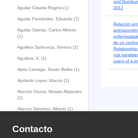
and Nutriti
Aguilar Claudia Regina (1)
2012
Aguilar Fernández, Eduardo (7)
Relación ent
Aguilar Salinas, Carlos Alberto
antropométri
(1)
enfermedade
de un centro
Aguilera Sanhueza, Ximena (2)
Relationshi
risk variable
Aguilera, X. (1)
users of a p
Ajete Careaga, Susan Belkis (1)
Ajudarte Lopes, Marcio (1)
Alarcón Osuna, Moisés Alejandro
(1)
Alarcón Sánchez, Alberto (1)
Albareda Tiana (1)
Contacto
Alcócer Alfaro, Diana (1)