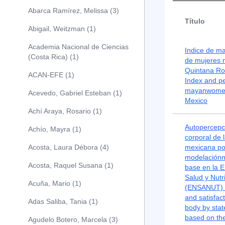
Abarca Ramírez, Melissa (3)
Título
Abigail, Weitzman (1)
Academia Nacional de Ciencias
Indice de ma
(Costa Rica) (1)
de mujeres 
Quintana Ro
ACAN-EFE (1)
Index and pe
mayanwomen
Acevedo, Gabriel Esteban (1)
Mexico
Achí Araya, Rosario (1)
Autopercepci
Achío, Mayra (1)
corporal de 
Acosta, Laura Débora (4)
mexicana po
modelaciónn 
Acosta, Raquel Susana (1)
base en la 
Salud y Nutr
Acuña, Mario (1)
(ENSANUT) 2
and satisfac
Adas Saliba, Tania (1)
body by stat
based on th
Agudelo Botero, Marcela (3)