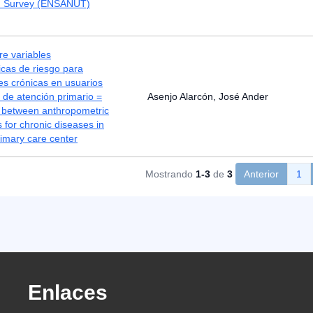
on Survey (ENSANUT)
re variables
cas de riesgo para
s crónicas en usuarios
 de atención primario =
Asenjo Alarcón, José Ander
p between anthropometric
s for chronic diseases in
rimary care center
Mostrando
1-3
de
3
Anterior
1
Enlaces