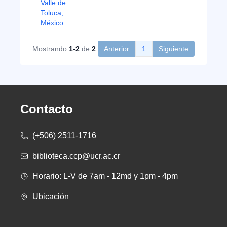
Valle de
Toluca,
México
Mostrando
1-2
de
2
Anterior
1
Siguiente
Contacto
(+506) 2511-1716
biblioteca.ccp@ucr.ac.cr
Horario: L-V de 7am - 12md y 1pm - 4pm
Ubicación