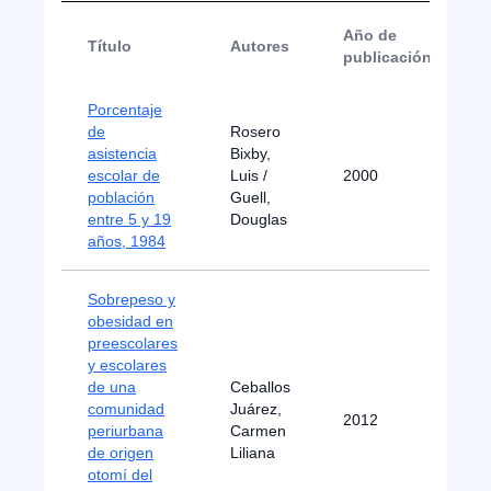
Año de
Título
Autores
publicación
Porcentaje
de
Rosero
asistencia
Bixby,
escolar de
Luis /
2000
población
Guell,
entre 5 y 19
Douglas
años, 1984
Sobrepeso y
obesidad en
preescolares
y escolares
de una
Ceballos
comunidad
Juárez,
2012
A
periurbana
Carmen
de origen
Liliana
otomí del