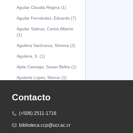
Aguilar Claudia Regina (1)
Aguilar Fernández, Eduardo (7)
Aguilar Salinas, Carlos Alberto
(1)
Aguilera Sanhueza, Ximena (2)
Aguilera, X. (1)
Ajete Careaga, Susan Belkis (1)
Ajudarte Lopes, Marcio (1)
Alarcón Osuna, Moisés Alejandro
(1)
Contacto
Alarcón Sánchez, Alberto (1)
(+506) 2511-1716
Albareda Tiana (1)
biblioteca.ccp@ucr.ac.cr
Alcócer Alfaro, Diana (1)