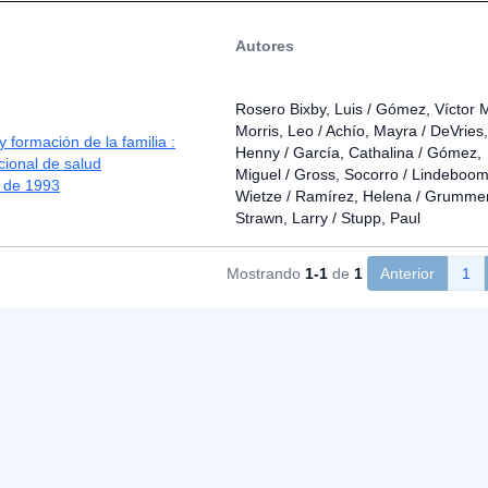
Autores
Rosero Bixby, Luis / Gómez, Víctor M
Morris, Leo / Achío, Mayra / DeVries,
 formación de la familia :
Henny / García, Cathalina / Gómez,
ional de salud
Miguel / Gross, Socorro / Lindeboom
a de 1993
Wietze / Ramírez, Helena / Grumme
Strawn, Larry / Stupp, Paul
Mostrando
1-1
de
1
Anterior
1