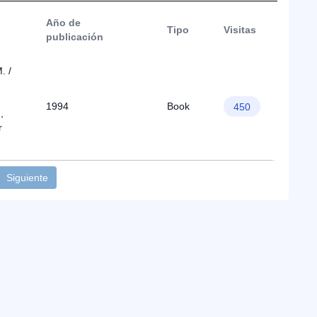
Año de
Tipo
Visitas
publicación
. /
1994
Book
450
,
r
Siguiente