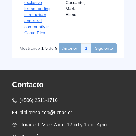
exclusive
Cascante,
breastfeeding
María
in an urban
Elena
and rural
community in
Costa Rica
Mostrando
1-5
de
5
Anterior
1
Siguiente
Contacto
(+506) 2511-1716
biblioteca.ccp@ucr.ac.cr
Horario: L-V de 7am - 12md y 1pm - 4pm