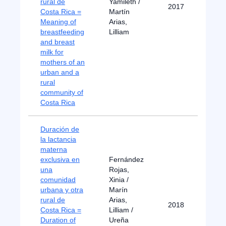
rural de
Yamileth /
2017
Costa Rica =
Martín
Meaning of
Arias,
breastfeeding
Lilliam
and breast
milk for
mothers of an
urban and a
rural
community of
Costa Rica
Duración de
la lactancia
materna
exclusiva en
Fernández
una
Rojas,
comunidad
Xinia /
urbana y otra
Marín
rural de
Arias,
2018
Costa Rica =
Lilliam /
Duration of
Ureña