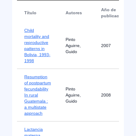
Año de
Título
Autores
publicación
Child
mortality and
Pinto
reproductive
Aguirre,
2007
patterns in
Guido
Bolivia, 1993-
1998
Resumption
of postpartum
fecundability
Pinto
In rural
Aguirre,
2008
Guatemala :
Guido
a multistate
approach
Lactancia
materna