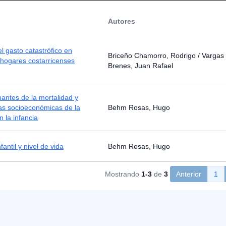
Autores
el gasto catastrófico en
Briceño Chamorro, Rodrigo / Vargas
 hogares costarricenses
Brenes, Juan Rafael
antes de la mortalidad y
ias socioeconómicas de la
Behm Rosas, Hugo
n la infancia
fantil y nivel de vida
Behm Rosas, Hugo
Mostrando
1-3
de
3
Anterior
1