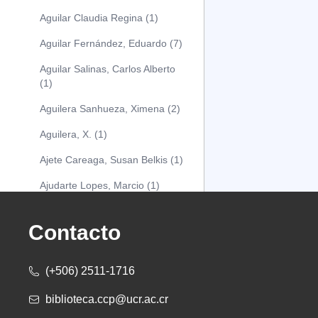
Aguilar Claudia Regina (1)
Aguilar Fernández, Eduardo (7)
Aguilar Salinas, Carlos Alberto
(1)
Aguilera Sanhueza, Ximena (2)
Aguilera, X. (1)
Ajete Careaga, Susan Belkis (1)
Ajudarte Lopes, Marcio (1)
Alarcón Osuna, Moisés Alejandro
(1)
Contacto
Alarcón Sánchez, Alberto (1)
(+506) 2511-1716
Albareda Tiana (1)
biblioteca.ccp@ucr.ac.cr
Alcócer Alfaro, Diana (1)