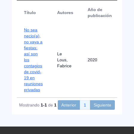
Año de
Título
Autores
Tip
publicación
No sea
necio(a),
no vaya a
fiestas:
así son
Le
Not
los
Lous,
2020
de
contagios
Fabrice
Pre
de covid-
19 en
reuniones
privadas
Mostrando
1-1
de
1
Anterior
1
Siguiente