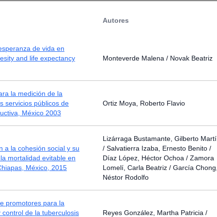
Autores
esperanza de vida en
sity and life expectancy
Monteverde Malena / Novak Beatriz
ra la medición de la
os servicios públicos de
Ortiz Moya, Roberto Flavio
uctiva, México 2003
Lizárraga Bustamante, Gilberto Mart
 a la cohesión social y su
/ Salvatierra Izaba, Ernesto Benito /
 la mortalidad evitable en
Díaz López, Héctor Ochoa / Zamora
Chiapas, México, 2015
Lomelí, Carla Beatriz / García Chong
Néstor Rodolfo
e promotores para la
 control de la tuberculosis
Reyes González, Martha Patricia /