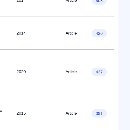
2014
Article
503
2014
Article
420
2020
Article
437
a
2015
Article
391