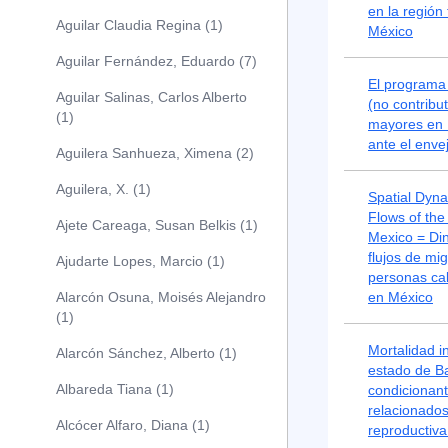
en la región
Aguilar Claudia Regina (1)
México
Aguilar Fernández, Eduardo (7)
El programa 
Aguilar Salinas, Carlos Alberto
(no contribu
(1)
mayores en M
ante el enve
Aguilera Sanhueza, Ximena (2)
Aguilera, X. (1)
Spatial Dyna
Flows of the 
Ajete Careaga, Susan Belkis (1)
Mexico = Din
flujos de mi
Ajudarte Lopes, Marcio (1)
personas cal
Alarcón Osuna, Moisés Alejandro
en México
(1)
Mortalidad in
Alarcón Sánchez, Alberto (1)
estado de Ba
Albareda Tiana (1)
condicionan
relacionados
Alcócer Alfaro, Diana (1)
reproductiva