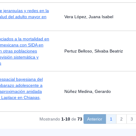
e jerarquías y redes en la
salud del adulto mayor en
Vera López, Juana Isabel
ciados a la mortalidad en
n mexicana con SIDA en
n otras poblaciones
Pertuz Belloso, Silvaba Beatriz
visión sistemática y
s
espacial bayesiana del
mbarazo adolescente a
 aproximación anidada
Núñez Medina, Gerardo
e Laplace en Chiapas,
Mostrando
1-10
de
73
Anterior
1
2
3