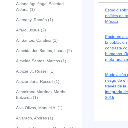
Aldana Aguiñaga, Soledad
Aldana (1)
Estudio sobr
política de 
Alemany, Ramón (1)
México
Alfaro, Josué (2)
Factores aso
Ali Santos, Carolina (1)
la població
contraste co
Almeida dos Santos, Luana (2)
humanas. Re
meta-análisi
Almeida Santos, Marcos (1)
Alpízar J., Russell (1)
Modelación 
riesgo de e
Alpízar Jara, Russell (1)
través de la
Altamirano Martínez Martha
integrada d
Betzaida (1)
2015
Alva Olivos, Manuel A. (1)
Alvarado, Andrés (1)