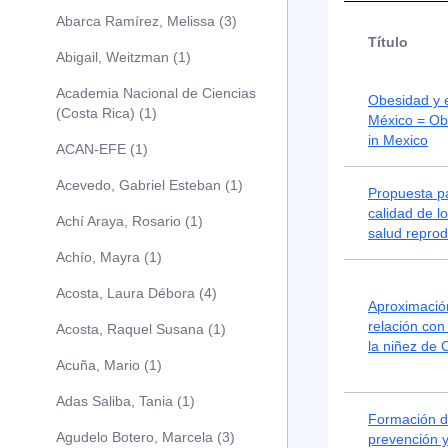
Abarca Ramírez, Melissa (3)
Título
Abigail, Weitzman (1)
Academia Nacional de Ciencias
Obesidad y 
(Costa Rica) (1)
México = Obe
in Mexico
ACAN-EFE (1)
Acevedo, Gabriel Esteban (1)
Propuesta pa
calidad de l
Achí Araya, Rosario (1)
salud reprod
Achío, Mayra (1)
Acosta, Laura Débora (4)
Aproximación
relación con
Acosta, Raquel Susana (1)
la niñez de 
Acuña, Mario (1)
Adas Saliba, Tania (1)
Formación d
Agudelo Botero, Marcela (3)
prevención y