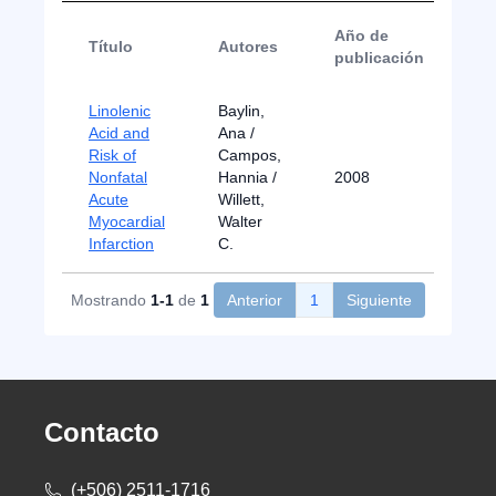
Año de
Título
Autores
Ti
publicación
Linolenic
Baylin,
Acid and
Ana /
Risk of
Campos,
Nonfatal
Hannia /
2008
Art
Acute
Willett,
Myocardial
Walter
Infarction
C.
Mostrando
1-1
de
1
Anterior
1
Siguiente
Contacto
(+506) 2511-1716