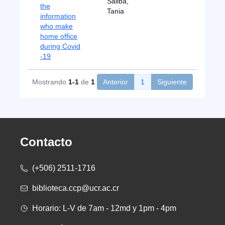
Saliba,
the
Tania
information
who make
home office
during Covid
-19
Mostrando
1-1
de
1
Anterior
1
Siguiente
Contacto
(+506) 2511-1716
biblioteca.ccp@ucr.ac.cr
Horario: L-V de 7am - 12md y 1pm - 4pm