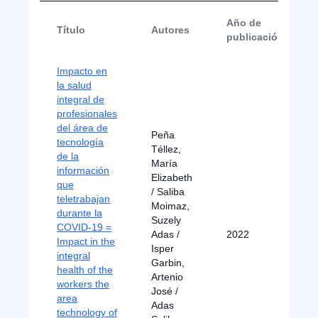
Año de
Título
Autores
publicación
Impacto en
la salud
integral de
profesionales
del área de
Peña
tecnología
Téllez,
de la
María
información
Elizabeth
que
/ Saliba
teletrabajan
Moimaz,
durante la
Suzely
COVID-19 =
Adas /
2022
Impact in the
Isper
integral
Garbin,
health of the
Artenio
workers the
José /
area
Adas
technology of