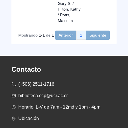
Gary S. /
Hilton, Kathy
/ Potts,
Malcolm
Mostrando
1-1
de
1
Anterior
1
Siguiente
Contacto
(+506) 2511-1716
biblioteca.ccp@ucr.ac.cr
Horario: L-V de 7am - 12md y 1pm - 4pm
Ubicación