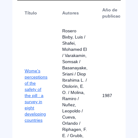
Año de
Título
Autores
publicación
Rosero
Bixby, Luis /
Shafei,
Mohamed El
/ Varakamin,
Somsak /
Basanayake,
Wome's
Sriani / Diop
perceptions
Ibrahima L. /
of the
Otolorin, E.
safety of
O. / Molina,
the pill : a
1987
Ramiro /
survey in
Nuñez,
eight
Leopoldo /
developing
Cueva,
countries
Orlando /
Riphagen, F.
E. / Grubb,