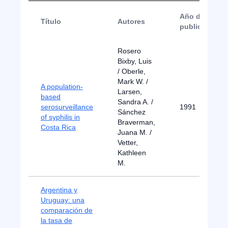
Año de
Título
Autores
publicación
Rosero
Bixby, Luis
/ Oberle,
Mark W. /
A population-
Larsen,
based
Sandra A. /
serosurveillance
1991
Sánchez
of syphilis in
Braverman,
Costa Rica
Juana M. /
Vetter,
Kathleen
M.
Argentina y
Uruguay: una
comparación de
la tasa de