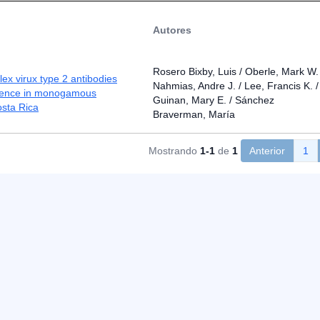
Autores
Rosero Bixby, Luis / Oberle, Mark W. 
ex virux type 2 antibodies
Nahmias, Andre J. / Lee, Francis K. /
alence in monogamous
Guinan, Mary E. / Sánchez
sta Rica
Braverman, María
Mostrando
1-1
de
1
Anterior
1