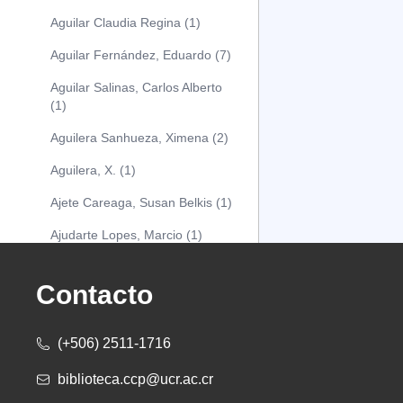
Aguilar Claudia Regina (1)
Aguilar Fernández, Eduardo (7)
Aguilar Salinas, Carlos Alberto
(1)
Aguilera Sanhueza, Ximena (2)
Aguilera, X. (1)
Ajete Careaga, Susan Belkis (1)
Ajudarte Lopes, Marcio (1)
Alarcón Osuna, Moisés Alejandro
(1)
Contacto
Alarcón Sánchez, Alberto (1)
(+506) 2511-1716
Albareda Tiana (1)
biblioteca.ccp@ucr.ac.cr
Alcócer Alfaro, Diana (1)