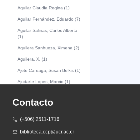
Aguilar Claudia Regina (1)
Aguilar Fernández, Eduardo (7)
Aguilar Salinas, Carlos Alberto
(1)
Aguilera Sanhueza, Ximena (2)
Aguilera, X. (1)
Ajete Careaga, Susan Belkis (1)
Ajudarte Lopes, Marcio (1)
Alarcón Osuna, Moisés Alejandro
(1)
Contacto
Alarcón Sánchez, Alberto (1)
(+506) 2511-1716
Albareda Tiana (1)
biblioteca.ccp@ucr.ac.cr
Alcócer Alfaro, Diana (1)