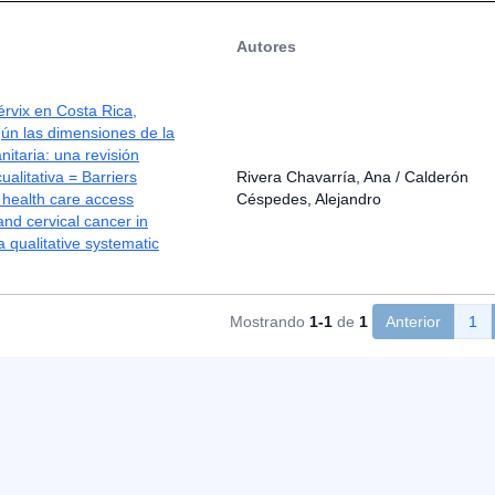
Autores
rvix en Costa Rica,
ún las dimensiones de la
nitaria: una revisión
ualitativa = Barriers
Rivera Chavarría, Ana / Calderón
 health care access
Céspedes, Alejandro
nd cervical cancer in
a qualitative systematic
Mostrando
1-1
de
1
Anterior
1