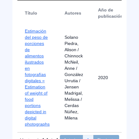
Año de
Título
Autores
publicación
Estimación
del peso de
Solano
porciones
Piedra,
de
Alison /
alimentos
Chinnock
ilustrados
McNeil,
en
Anne /
fotografías
González
2020
digitales =
Urrutia /
Estimation
Jensen
of weight of
Madrigal,
food
Melissa /
portions
Cerdas
depicted in
Núñez,
digital
Milena
photographs