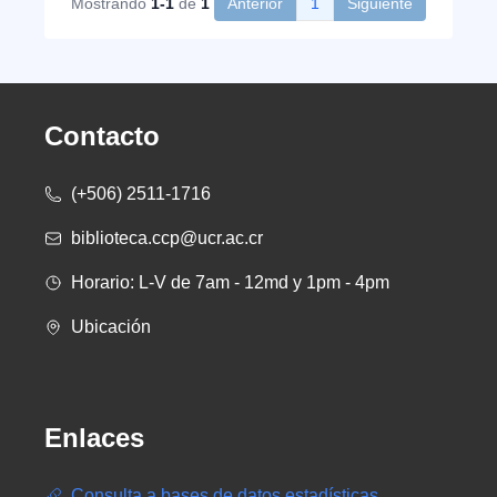
Mostrando
1-1
de
1
Anterior
1
Siguiente
Contacto
(+506) 2511-1716
biblioteca.ccp@ucr.ac.cr
Horario: L-V de 7am - 12md y 1pm - 4pm
Ubicación
Enlaces
Consulta a bases de datos estadísticas